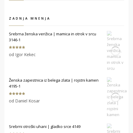
ZADNJA MNENJA
Srebrna ženska verižica | mamica in otrok v srcu
3146-1
Ocenjeno
5
od Igor Kekec
od 5
Ženska zapestnica iz belega zlata | rojstni kamen
4195-1
Ocenjeno
5
od Daniel Kosar
od 5
Srebrni otroški uhani | gladko srce 4149