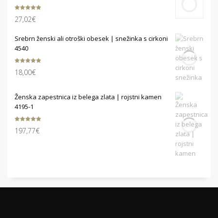
Ocenjeno
27,02
€
5.00
od 5
Srebrn ženski ali otroški obesek | snežinka s cirkoni
4540
Ocenjeno
18,00
€
5.00
od 5
Ženska zapestnica iz belega zlata | rojstni kamen
4195-1
Ocenjeno
197,77
€
5.00
od 5