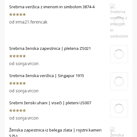
Srebrna verižica z imenom in simbolom 3874-4
Ocenjeno
5
od irma21.ferencak
od 5
Srebrna ženska zapestnica | pletena ZS021
Ocenjeno
5
od sonja.vrcon
od 5
Srebrna ženska verižica | Singapur 1915
Ocenjeno
5
od sonja.vrcon
od 5
Srebrni ženski uhani | viseči | pleteni US007
Ocenjeno
5
od sonja.vrcon
od 5
Ženska zapestnica iz belega zlata | rojstni kamen
5751