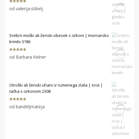
Ocenjeno
5
od valerija.stibelj
od 5
Srebrn moški ali ženski obesek s cirkoni | mornarsko
krmilo 3186
Ocenjeno
5
od Barbara Kelner
od 5
Otroški ali ženski uhani iz rumenega zlata | srce |
tačka s cirkonom 2308
Ocenjeno
5
od bandeljmateja
od 5