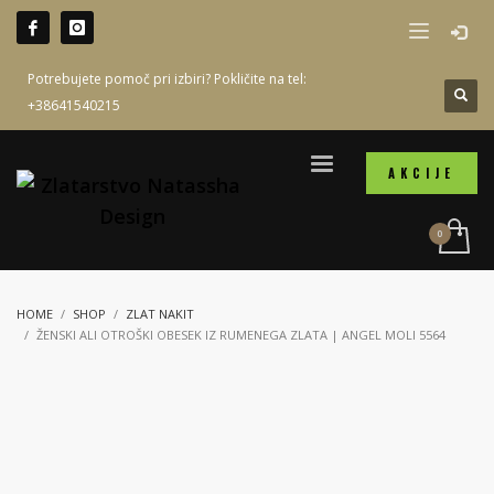
Potrebujete pomoč pri izbiri? Pokličite na tel:
+38641540215
AKCIJE
HOME
SHOP
ZLAT NAKIT
ŽENSKI ALI OTROŠKI OBESEK IZ RUMENEGA ZLATA | ANGEL MOLI 5564