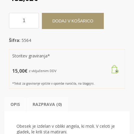
Ženski
ali
DODAJ V KOŠARICO
otroški
obesek
iz
Šifra:
5564
rumenega
zlata
|
Storitev graviranja*
angel
moli
15,00
€
z vključenim DDV
5564
količina
*Tekst za graviranje vpišite v opombe naročila, na blagajni.
OPIS
RAZPRAVA (0)
Obesek je izdelan v obliki angela, ki moli. V celoti je
gladek, le krili sta matirani.