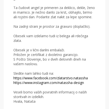
Ta čudovit angel je primeren za deklico, dekle, ženo
in mamico. Je nežno darilo za krst, obhajilo, birmo
ali rojstni dan. Podarite zlat nakit za lepe spomine.
Na zadnji strani je prostor za gravuro (doplačilo).
Obesek vam izdelamo tudi iz belega ali rdečega
zlata.
Obesek je v lični darilni embalaži.
Priložen je certifikat z dvoletno garancijo.
S Pošto Slovenije, bo v dveh delovnih dneh na
vašem naslovu.
Sledite nam lahko tudi na:
https://www.facebook.com/zlatarstvo.natassha
https://www.instagram.com/natassha-design
Veseli bomo vaših povratnih informacij o naših
storitvah in izdelkih.
Hvala, Nataša