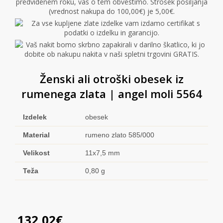
Ženski ali otroški obesek iz
rumenega zlata | angel moli 5564
Izdelek
obesek
Material
rumeno zlato 585/000
Velikost
11x7,5 mm
Teža
0,80 g
132,02
€