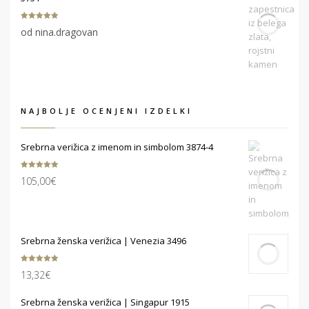
Ocenjeno
5
od nina.dragovan
od 5
NAJBOLJE OCENJENI IZDELKI
Srebrna verižica z imenom in simbolom 3874-4
Ocenjeno
105,00
€
5.00
od 5
Srebrna ženska verižica | Venezia 3496
Ocenjeno
13,32
€
5.00
od 5
Srebrna ženska verižica | Singapur 1915