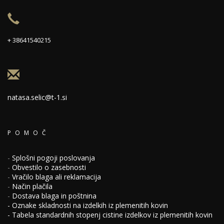
+ 38641540215
natasa.selic@t-1.si
POMOČ
-
Splošni pogoji poslovanja
-
Obvestilo o zasebnosti
-
Vračilo blaga ali reklamacija
-
Način plačila
-
Dostava blaga in poštnina
-
Oznake skladnosti na izdelkih iz plemenitih kovin
-
Tabela standardnih stopenj cistine izdelkov iz plemenitih kovin