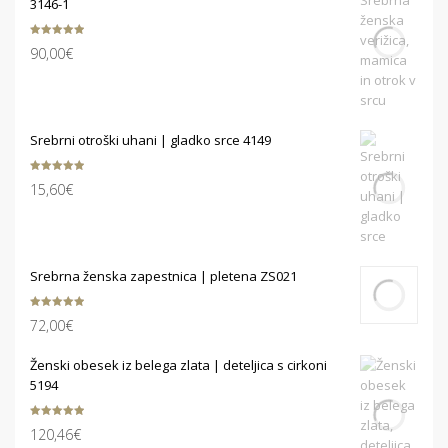
3146-1
Ocenjeno
90,00
€
5.00
od 5
Srebrni otroški uhani | gladko srce 4149
Ocenjeno
15,60
€
5.00
od 5
Srebrna ženska zapestnica | pletena ZS021
Ocenjeno
72,00
€
5.00
od 5
Ženski obesek iz belega zlata | deteljica s cirkoni
5194
Ocenjeno
120,46
€
5.00
od 5