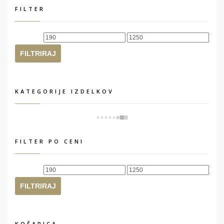
FILTER
Min
Max
cena
cena
FILTRIRAJ
KATEGORIJE IZDELKOV
FILTER PO CENI
Min
Max
cena
cena
FILTRIRAJ
KOŠARICA