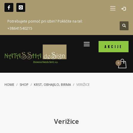
Potrebujete pomoč pri izbiri? Pokličite na tel:
+38641540215
AKCIJE
HOME
SHOP
KRST, OBHAJILO, BIRMA
VERIŽICE
Verižice