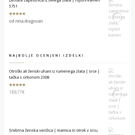
5751
Ocenjeno
5
od nina.dragovan
od 5
NAJBOLJE OCENJENI IZDELKI
Otroški ali ženski uhani iz rumenega zlata | srce |
tačka s cirkonom 2308
Ocenjeno
189,77
€
5.00
od 5
Srebrna ženska verižica | mamica in otrok v srcu