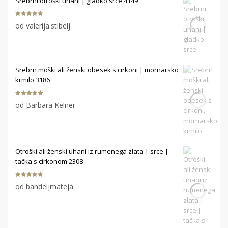
Srebrni otroški uhani | gladko srce 4149
Ocenjeno
5
od valerija.stibelj
od 5
Srebrn moški ali ženski obesek s cirkoni | mornarsko
krmilo 3186
Ocenjeno
5
od Barbara Kelner
od 5
Otroški ali ženski uhani iz rumenega zlata | srce |
tačka s cirkonom 2308
Ocenjeno
5
od bandeljmateja
od 5