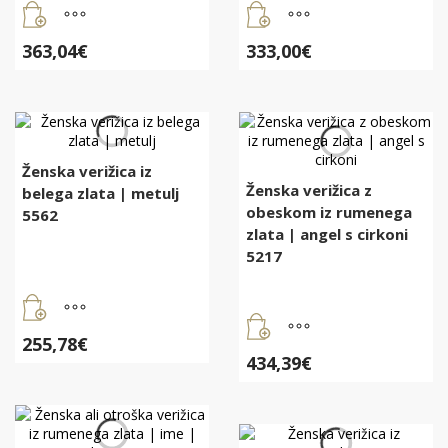
363,04
€
333,00
€
Ženska verižica iz
Ženska verižica z
belega zlata | metulj
obeskom iz rumenega
5562
zlata | angel s cirkoni
5217
255,78
€
434,39
€