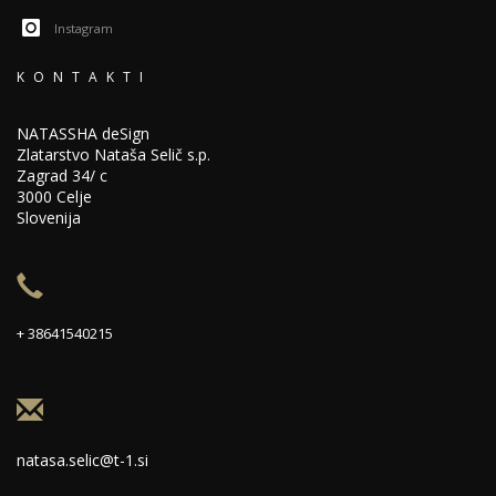
Instagram
KONTAKTI
NATASSHA deSign
Zlatarstvo Nataša Selič s.p.
Zagrad 34/ c
3000 Celje
Slovenija
+ 38641540215
natasa.selic@t-1.si