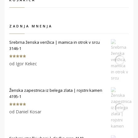
ZADNJA MNENJA
Srebrna ženska verižica | mamica in otrok v srcu
3146-1
Ocenjeno
5
od Igor Kekec
od 5
Ženska zapestnica iz belega zlata | rojstni kamen
4195-1
Ocenjeno
5
od Daniel Kosar
od 5