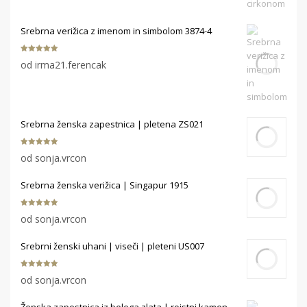
Srebrna verižica z imenom in simbolom 3874-4
Ocenjeno
5
od irma21.ferencak
od 5
Srebrna ženska zapestnica | pletena ZS021
Ocenjeno
5
od sonja.vrcon
od 5
Srebrna ženska verižica | Singapur 1915
Ocenjeno
5
od sonja.vrcon
od 5
Srebrni ženski uhani | viseči | pleteni US007
Ocenjeno
5
od sonja.vrcon
od 5
Ženska zapestnica iz belega zlata | rojstni kamen