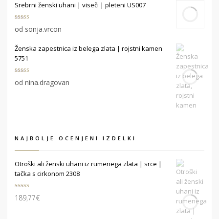
Srebrni ženski uhani | viseči | pleteni US007
Ocenjeno
5
od sonja.vrcon
od 5
Ženska zapestnica iz belega zlata | rojstni kamen
5751
Ocenjeno
5
od nina.dragovan
od 5
NAJBOLJE OCENJENI IZDELKI
Otroški ali ženski uhani iz rumenega zlata | srce |
tačka s cirkonom 2308
Ocenjeno
189,77
€
5.00
od 5