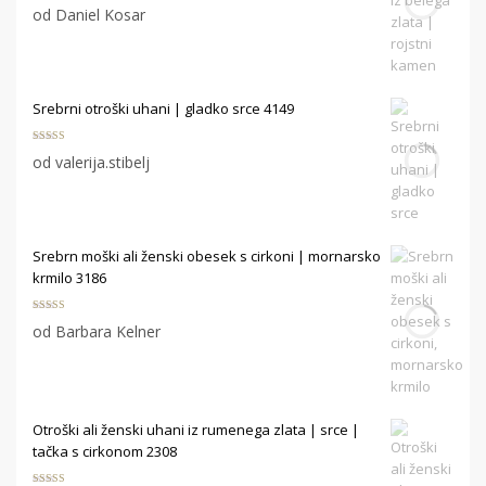
Ocenjeno
5
od Daniel Kosar
od 5
Srebrni otroški uhani | gladko srce 4149
Ocenjeno
5
od valerija.stibelj
od 5
Srebrn moški ali ženski obesek s cirkoni | mornarsko
krmilo 3186
Ocenjeno
5
od Barbara Kelner
od 5
Otroški ali ženski uhani iz rumenega zlata | srce |
tačka s cirkonom 2308