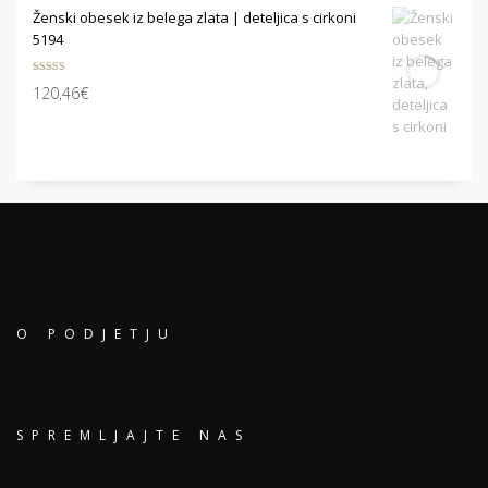
Ženski obesek iz belega zlata | deteljica s cirkoni
5194
Ocenjeno
120,46
€
5.00
od 5
O PODJETJU
SPREMLJAJTE NAS