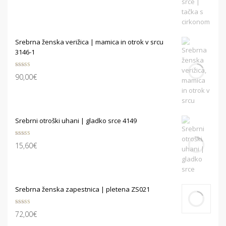
Srebrna ženska verižica | mamica in otrok v srcu
3146-1
Ocenjeno
90,00
€
5.00
od 5
Srebrni otroški uhani | gladko srce 4149
Ocenjeno
15,60
€
5.00
od 5
Srebrna ženska zapestnica | pletena ZS021
Ocenjeno
72,00
€
5.00
od 5