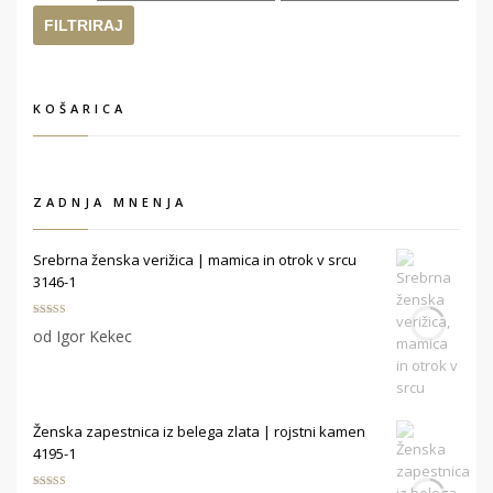
cena
cena
FILTRIRAJ
KOŠARICA
ZADNJA MNENJA
Srebrna ženska verižica | mamica in otrok v srcu
3146-1
Ocenjeno
5
od Igor Kekec
od 5
Ženska zapestnica iz belega zlata | rojstni kamen
4195-1