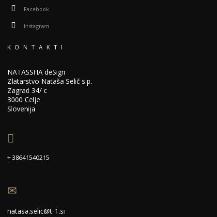
Facebook
Instagram
KONTAKTI
NATASSHA deSign
Zlatarstvo Nataša Selič s.p.
Zagrad 34/ c
3000 Celje
Slovenija
+ 38641540215
natasa.selic@t-1.si