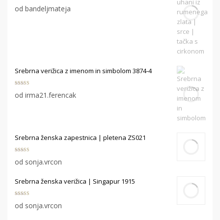
Ocenjeno
5
od bandeljmateja
od 5
Srebrna verižica z imenom in simbolom 3874-4
Ocenjeno
5
od irma21.ferencak
od 5
Srebrna ženska zapestnica | pletena ZS021
Ocenjeno
5
od sonja.vrcon
od 5
Srebrna ženska verižica | Singapur 1915
Ocenjeno
5
od sonja.vrcon
od 5