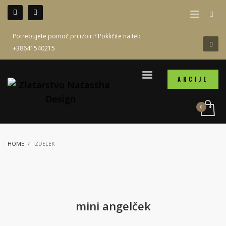
Potrebujete pomoč pri izbiri? Pokličite na tel:
+38641540215
AKCIJE
HOME
IZDELEK
mini angelček