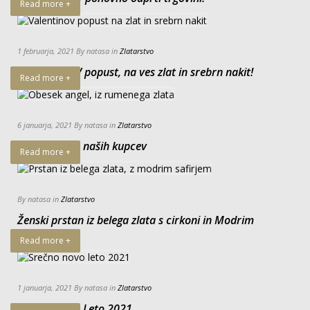
Read more +
1 februarja, 2021 By natasa in
Zlatarstvo
VALENTINOV popust, na ves zlat in srebrn nakit!
Read more +
6 januarja, 2021 By natasa in
Zlatarstvo
Zadovoljstvo naših kupcev
Read more +
By natasa in
Zlatarstvo
Ženski prstan iz belega zlata s cirkoni in Modrim
Safirjem
Read more +
1 januarja, 2021 By natasa in
Zlatarstvo
Srečno Novo Leto 2021