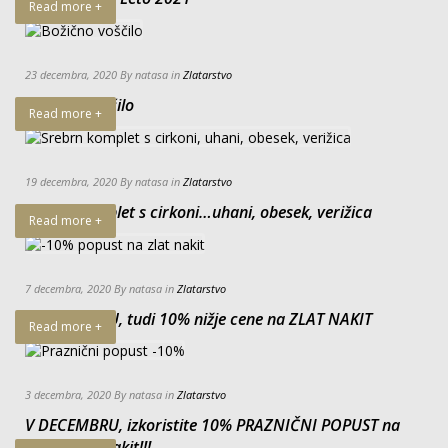
Read more +
23 decembra, 2020 By natasa in
Zlatarstvo
Božično voščilo
Read more +
19 decembra, 2020 By natasa in
Zlatarstvo
Srebrn komplet s cirkoni…uhani, obesek, verižica
Read more +
7 decembra, 2020 By natasa in
Zlatarstvo
V DECEMBRU, tudi 10% nižje cene na ZLAT NAKIT
Read more +
3 decembra, 2020 By natasa in
Zlatarstvo
V DECEMBRU, izkoristite 10% PRAZNIČNI POPUST na
ves srebrn nakit!!!