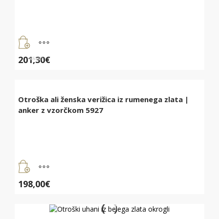
201,30
€
Ocenjeno
5.00
od 5
Otroška ali ženska verižica iz rumenega zlata |
anker z vzorčkom 5927
198,00
€