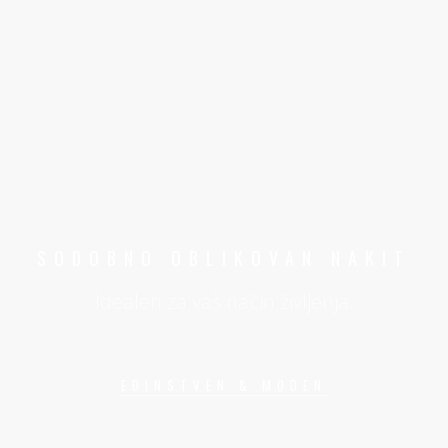
SODOBNO OBLIKOVAN NAKIT
Idealen za vaš način življenja.
EDINSTVEN & MODEN