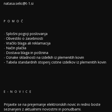
natasa.selic@t-1.si
POMOČ
-
Splošni pogoji poslovanja
-
Obvestilo o zasebnosti
-
Vračilo blaga ali reklamacija
-
Način plačila
-
Dostava blaga in poštnina
-
Oznake skladnosti na izdelkih iz plemenitih kovin
-
Tabela standardnih stopenj cistine izdelkov iz plemenitih kovin
E-NOVICE
Prijavite se na prejemanje elektronskih novic in redno boste
seznanjeni z aktualnimi novostmi in ponudbami.