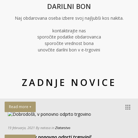
DARILNI BON
Naj obdarovana oseba izbere svoj najljubši kos nakita.
kontaktirajte nas
sporočite podatke obdarovanca
sporočite vrednost bona
unovčite darilni bon v e-trgovini
ZADNJE NOVICE
Read more +
19 februarja, 2021 By natasa in
Zlatarstvo
Dobrodošli, v ponovno odprti trgovini!