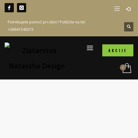
Potrebujete pomoč pri izbiri? Pokličite na tel:
+38641540215
AKCIJE