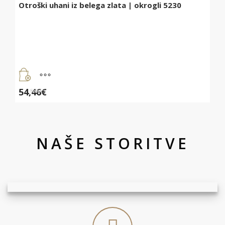
Otroški uhani iz belega zlata | okrogli 5230
54,46
€
Ocenjeno
5.00
od 5
NAŠE STORITVE