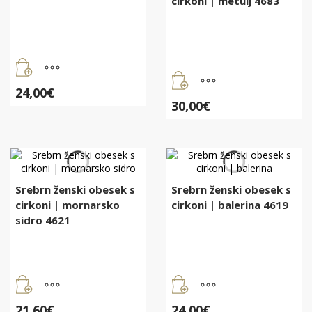
cirkoni | metulj 4683
24,00
€
30,00
€
Srebrn ženski obesek s
Srebrn ženski obesek s
cirkoni | mornarsko
cirkoni | balerina 4619
sidro 4621
21,60
€
24,00
€