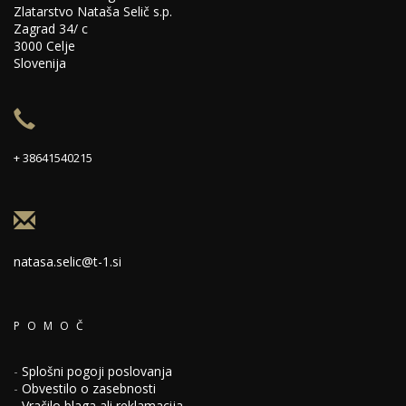
Zlatarstvo Nataša Selič s.p.
Zagrad 34/ c
3000 Celje
Slovenija
+ 38641540215
natasa.selic@t-1.si
POMOČ
-
Splošni pogoji poslovanja
-
Obvestilo o zasebnosti
-
Vračilo blaga ali reklamacija