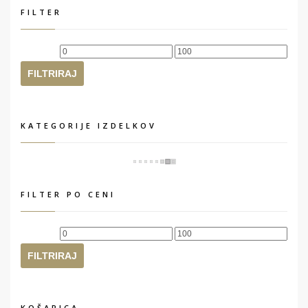
FILTER
Min
Max
cena
cena
FILTRIRAJ
KATEGORIJE IZDELKOV
FILTER PO CENI
Min
Max
cena
cena
FILTRIRAJ
KOŠARICA