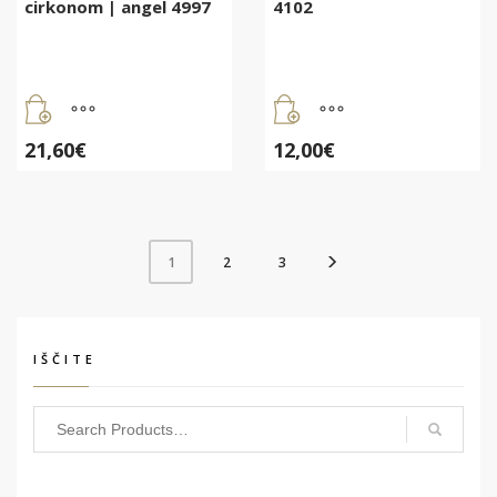
cirkonom | angel 4997
4102
21,60
€
12,00
€
2
3
1
IŠČITE