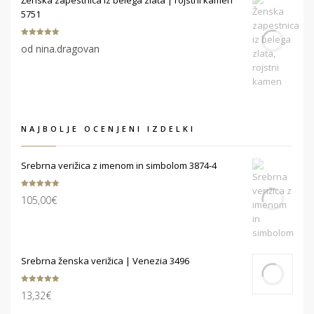
5751
Ocenjeno
5
od nina.dragovan
od 5
NAJBOLJE OCENJENI IZDELKI
Srebrna verižica z imenom in simbolom 3874-4
Ocenjeno
105,00
€
5.00
od 5
Srebrna ženska verižica | Venezia 3496
Ocenjeno
13,32
€
5.00
od 5