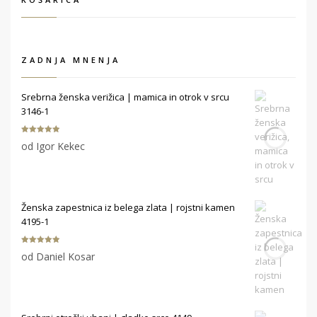
ZADNJA MNENJA
Srebrna ženska verižica | mamica in otrok v srcu
3146-1
Ocenjeno
5
od Igor Kekec
od 5
Ženska zapestnica iz belega zlata | rojstni kamen
4195-1
Ocenjeno
5
od Daniel Kosar
od 5