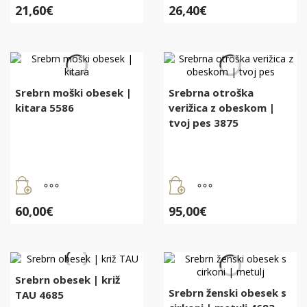
21,60
€
26,40
€
Srebrn moški obesek |
Srebrna otroška
kitara 5586
verižica z obeskom |
tvoj pes 3875
60,00
€
95,00
€
Srebrn obesek | križ
Srebrn ženski obesek s
TAU 4685