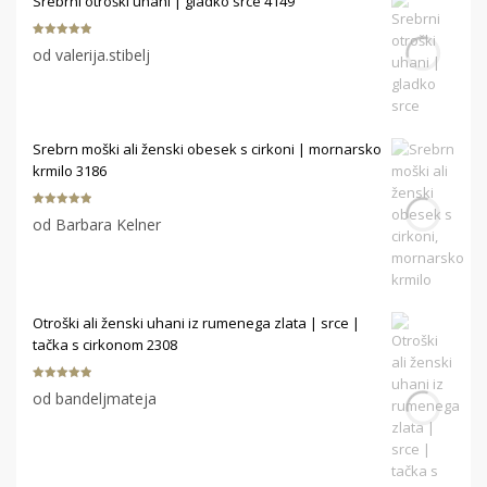
Srebrni otroški uhani | gladko srce 4149
Ocenjeno
5
od valerija.stibelj
od 5
Srebrn moški ali ženski obesek s cirkoni | mornarsko
krmilo 3186
Ocenjeno
5
od Barbara Kelner
od 5
Otroški ali ženski uhani iz rumenega zlata | srce |
tačka s cirkonom 2308
Ocenjeno
5
od bandeljmateja
od 5