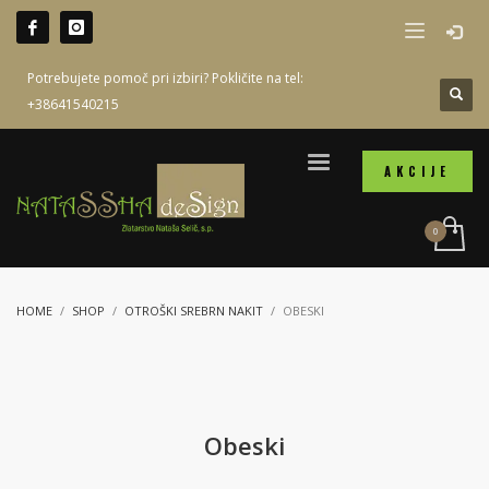
Potrebujete pomoč pri izbiri? Pokličite na tel:
+38641540215
AKCIJE
HOME
SHOP
OTROŠKI SREBRN NAKIT
OBESKI
Obeski