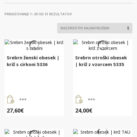
RAZVRŠČENO
PRIKAZOVANJE 1–20 OD 51 REZULTATOV
PO
DATUMU
Srebrn ženski obesek |
Srebrn otroški obesek
križ s cirkoni 5336
| križ z vzorcem 5335
27,60
€
24,00
€