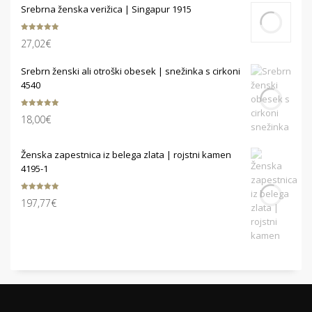
Srebrna ženska verižica | Singapur 1915
Ocenjeno
27,02
€
5.00
od 5
Srebrn ženski ali otroški obesek | snežinka s cirkoni
4540
Ocenjeno
18,00
€
5.00
od 5
Ženska zapestnica iz belega zlata | rojstni kamen
4195-1
Ocenjeno
197,77
€
5.00
od 5