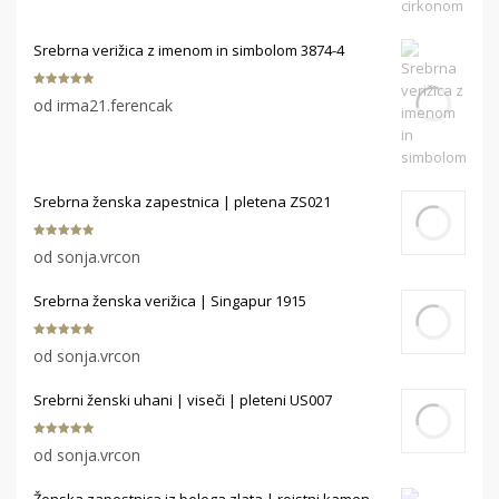
Srebrna verižica z imenom in simbolom 3874-4
Ocenjeno
5
od irma21.ferencak
od 5
Srebrna ženska zapestnica | pletena ZS021
Ocenjeno
5
od sonja.vrcon
od 5
Srebrna ženska verižica | Singapur 1915
Ocenjeno
5
od sonja.vrcon
od 5
Srebrni ženski uhani | viseči | pleteni US007
Ocenjeno
5
od sonja.vrcon
od 5
Ženska zapestnica iz belega zlata | rojstni kamen