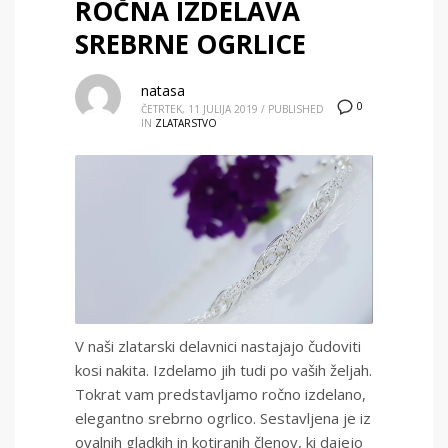
ROČNA IZDELAVA
SREBRNE OGRLICE
natasa
0
ČETRTEK, 11 JULIJA 2019
/
PUBLISHED
IN
ZLATARSTVO
V naši zlatarski delavnici nastajajo čudoviti
kosi nakita. Izdelamo jih tudi po vaših željah.
Tokrat vam predstavljamo ročno izdelano,
elegantno srebrno ogrlico. Sestavljena je iz
ovalnih gladkih in kotiranih členov, ki dajejo