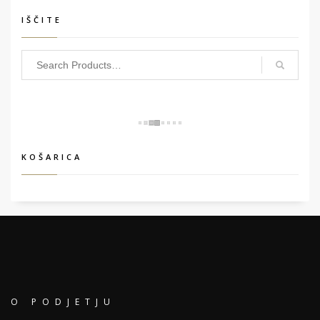
IŠČITE
KOŠARICA
O PODJETJU