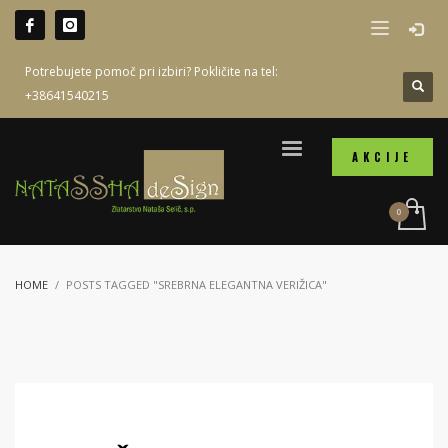
Potrebujete pomoč pri izbiri? Pokličite na tel:
+38641540215
AKCIJE
HOME
POSTS TAGGED "SREBRNA ELEGANTNA VERIŽICA"