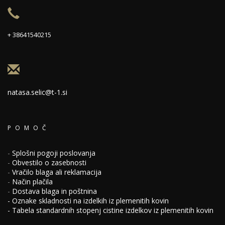
+ 38641540215
natasa.selic@t-1.si
POMOČ
-
Splošni pogoji poslovanja
-
Obvestilo o zasebnosti
-
Vračilo blaga ali reklamacija
-
Način plačila
-
Dostava blaga in poštnina
-
Oznake skladnosti na izdelkih iz plemenitih kovin
-
Tabela standardnih stopenj cistine izdelkov iz plemenitih kovin