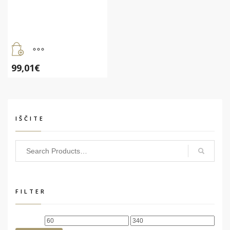
99,01
€
IŠČITE
FILTER
Min
Max