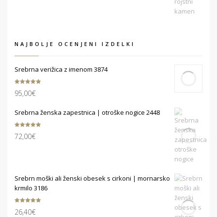
NAJBOLJE OCENJENI IZDELKI
Srebrna verižica z imenom 3874
Ocenjeno
95,00
€
5.00
od 5
Srebrna ženska zapestnica | otroške nogice 2448
Ocenjeno
72,00
€
5.00
od 5
Srebrn moški ali ženski obesek s cirkoni | mornarsko
krmilo 3186
Ocenjeno
26,40
€
5.00
od 5