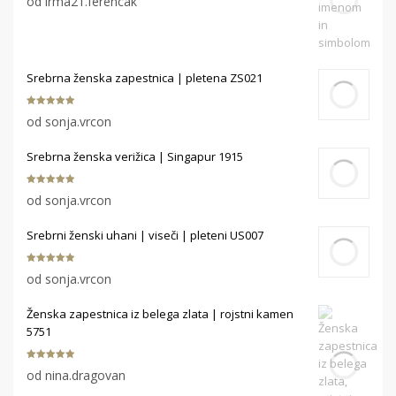
od irma21.ferencak
od 5
Srebrna ženska zapestnica | pletena ZS021
Ocenjeno
5
od sonja.vrcon
od 5
Srebrna ženska verižica | Singapur 1915
Ocenjeno
5
od sonja.vrcon
od 5
Srebrni ženski uhani | viseči | pleteni US007
Ocenjeno
5
od sonja.vrcon
od 5
Ženska zapestnica iz belega zlata | rojstni kamen
5751
Ocenjeno
5
od nina.dragovan
od 5