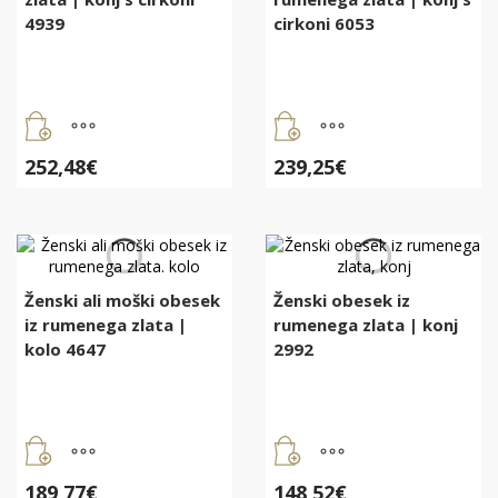
4939
cirkoni 6053
252,48
€
239,25
€
Ženski ali moški obesek
Ženski obesek iz
iz rumenega zlata |
rumenega zlata | konj
kolo 4647
2992
189,77
€
148,52
€