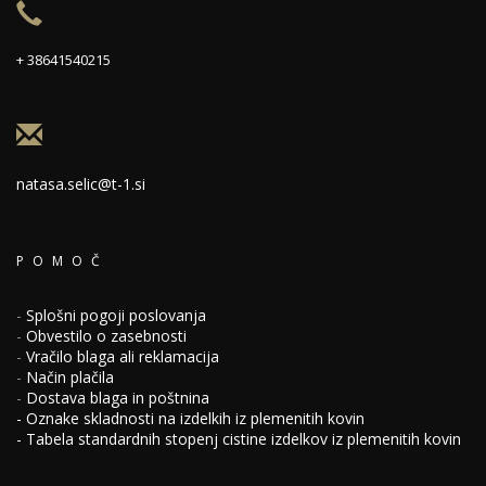
+ 38641540215
natasa.selic@t-1.si
POMOČ
-
Splošni pogoji poslovanja
-
Obvestilo o zasebnosti
-
Vračilo blaga ali reklamacija
-
Način plačila
-
Dostava blaga in poštnina
-
Oznake skladnosti na izdelkih iz plemenitih kovin
-
Tabela standardnih stopenj cistine izdelkov iz plemenitih kovin