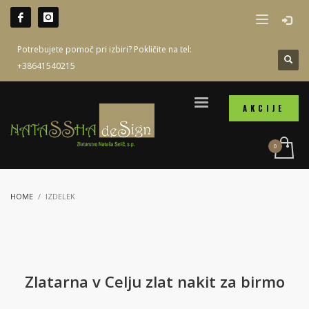
Potrebujete pomoč pri izbiri? Pokličite na tel:
+38641540215
AKCIJE
HOME
IZDELEK
Zlatarna v Celju zlat nakit za birmo