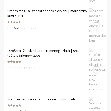
Srebrn moški ali ženski obesek s cirkoni | mornarsko
krmilo 3186
Ocenjeno
5
od Barbara Kelner
od 5
Otroški ali ženski uhani iz rumenega zlata | srce |
tačka s cirkonom 2308
Ocenjeno
5
od bandeljmateja
od 5
Srebrna verižica z imenom in simbolom 3874-4
Ocenjeno
5