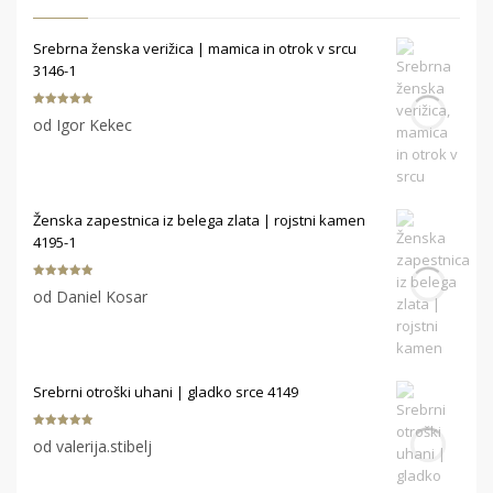
Srebrna ženska verižica | mamica in otrok v srcu
3146-1
Ocenjeno
5
od Igor Kekec
od 5
Ženska zapestnica iz belega zlata | rojstni kamen
4195-1
Ocenjeno
5
od Daniel Kosar
od 5
Srebrni otroški uhani | gladko srce 4149
Ocenjeno
5
od valerija.stibelj
od 5