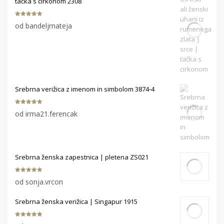
tačka s cirkonom 2308
Ocenjeno
5
od bandeljmateja
od 5
Srebrna verižica z imenom in simbolom 3874-4
Ocenjeno
5
od irma21.ferencak
od 5
Srebrna ženska zapestnica | pletena ZS021
Ocenjeno
5
od sonja.vrcon
od 5
Srebrna ženska verižica | Singapur 1915
Ocenjeno
5