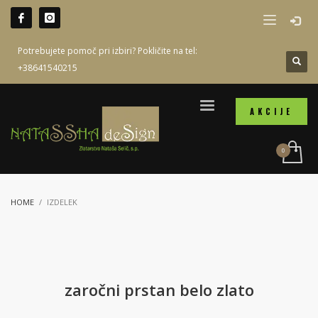
Potrebujete pomoč pri izbiri? Pokličite na tel:
+38641540215
AKCIJE
HOME
IZDELEK
zaročni prstan belo zlato