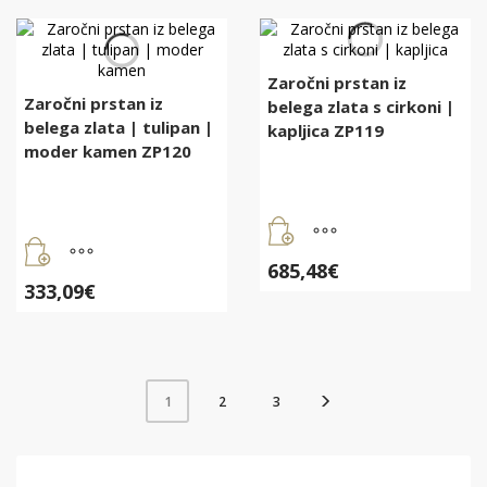
Zaročni prstan iz
Zaročni prstan iz
belega zlata s cirkoni |
belega zlata | tulipan |
kapljica ZP119
moder kamen ZP120
685,48
€
333,09
€
2
3
1