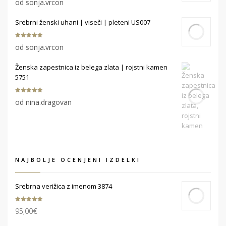
od sonja.vrcon
od 5
Srebrni ženski uhani | viseči | pleteni US007
Ocenjeno
5
od sonja.vrcon
od 5
Ženska zapestnica iz belega zlata | rojstni kamen
5751
Ocenjeno
5
od nina.dragovan
od 5
NAJBOLJE OCENJENI IZDELKI
Srebrna verižica z imenom 3874
Ocenjeno
95,00
€
5.00
od 5