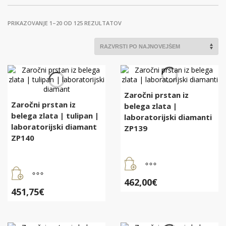
RAZVRŠČENO
PRIKAZOVANJE 1–20 OD 125 REZULTATOV
PO
DATUMU
Zaročni prstan iz
Zaročni prstan iz
belega zlata |
belega zlata | tulipan |
laboratorijski diamanti
laboratorijski diamant
ZP139
ZP140
462,00
€
451,75
€