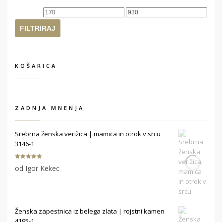
Min
Max
cena
cena
FILTRIRAJ
KOŠARICA
ZADNJA MNENJA
Srebrna ženska verižica | mamica in otrok v srcu
3146-1
Ocenjeno
5
od Igor Kekec
od 5
Ženska zapestnica iz belega zlata | rojstni kamen
4195-1