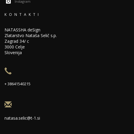
Instagram
KONTAKTI
NATASSHA deSign
Zlatarstvo Nataša Selič s.p.
Zagrad 34/ c
3000 Celje
Slovenija
+ 38641540215
natasa.selic@t-1.si