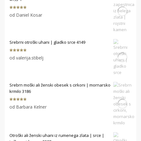
Ocenjeno
5
od Daniel Kosar
od 5
Srebrni otroški uhani | gladko srce 4149
Ocenjeno
5
od valerija.stibelj
od 5
Srebrn moški ali ženski obesek s cirkoni | mornarsko
krmilo 3186
Ocenjeno
5
od Barbara Kelner
od 5
Otroški ali ženski uhani iz rumenega zlata | srce |