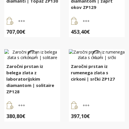
diamanti | Topaz ZP130
diamantom | zaprt
okov ZP129
707,00
€
453,40
€
Zaročni prstan iz
Zaročni prstan iz
belega zlata z
rumenega zlata s
laboratorijskim
cirkoni | srčki ZP127
diamantom | solitaire
ZP128
380,80
€
397,10
€