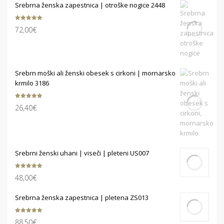
Srebrna ženska zapestnica | otroške nogice 2448
Ocenjeno
72,00
€
5.00
od 5
Srebrn moški ali ženski obesek s cirkoni | mornarsko
krmilo 3186
Ocenjeno
26,40
€
5.00
od 5
Srebrni ženski uhani | viseči | pleteni US007
Ocenjeno
48,00
€
5.00
od 5
Srebrna ženska zapestnica | pletena ZS013
Ocenjeno
88,50
€
5.00
od 5