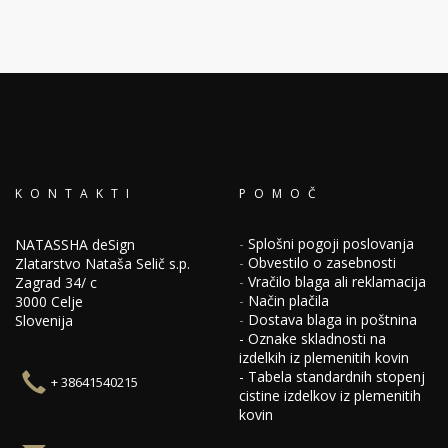
KONTAKTI
POMOČ
-
Splošni pogoji poslovanja
NATASSHA deSign
-
Obvestilo o zasebnosti
Zlatarstvo Nataša Selič s.p.
-
Vračilo blaga ali reklamacija
Zagrad 34/ c
-
Način plačila
3000 Celje
-
Dostava blaga in poštnina
Slovenija
-
Oznake skladnosti na
izdelkih iz plemenitih kovin
-
Tabela standardnih stopenj
+ 38641540215
cistine izdelkov iz plemenitih
kovin