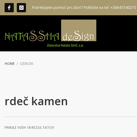
Potrebujete pomoč pri izbiri? Pokličite na tel: +38641540215
HOME
IZDELEK
rdeč kamen
RAZVRŠČENO
PRIKAZ VSEH 18 REZULTATOV
PO