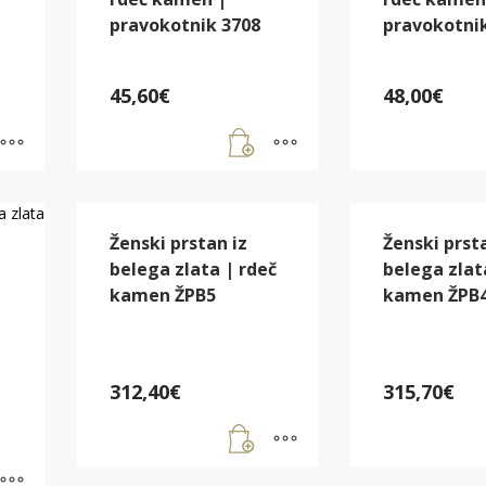
pravokotnik 3708
pravokotni
45,60
€
48,00
€
Ženski prstan iz
Ženski prst
belega zlata | rdeč
belega zlat
kamen ŽPB5
kamen ŽPB
312,40
€
315,70
€