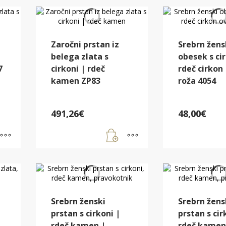
Zaročni prstan iz
Srebrn žens
belega zlata s
obesek s cir
7
cirkoni | rdeč
rdeč cirkon
kamen ZP83
roža 4054
491,26
€
48,00
€
Srebrn ženski
Srebrn žens
prstan s cirkoni |
prstan s cir
rdeč kamen |
rdeč kamen