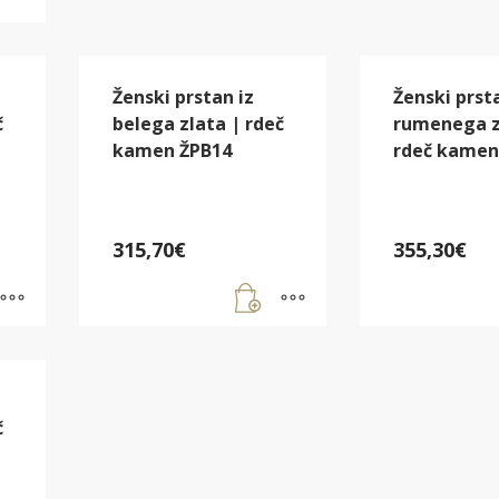
Ženski prstan iz
Ženski prst
č
belega zlata | rdeč
rumenega z
kamen ŽPB14
rdeč kamen
315,70
€
355,30
€
č