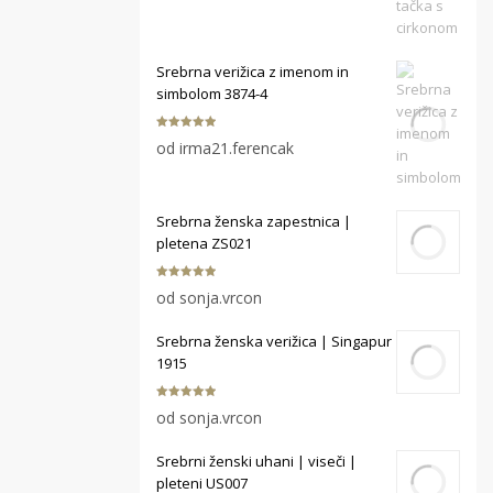
Srebrna verižica z imenom in
simbolom 3874-4
Ocenjeno
5
od irma21.ferencak
od 5
Srebrna ženska zapestnica |
pletena ZS021
Ocenjeno
5
od sonja.vrcon
od 5
Srebrna ženska verižica | Singapur
1915
Ocenjeno
5
od sonja.vrcon
od 5
Srebrni ženski uhani | viseči |
pleteni US007