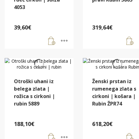
4053
39,60
€
319,64
€
Otroški uhani iz
Ženski prstan iz
belega zlata |
rumenega zlata s
rožica s cirkoni |
cirkoni | košara |
rubin 5889
Rubin ŽPR74
188,10
€
618,20
€