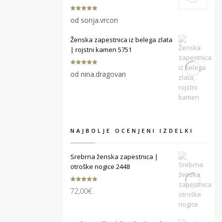
Ocenjeno
5
od sonja.vrcon
od 5
Ženska zapestnica iz belega zlata
| rojstni kamen 5751
Ocenjeno
5
od nina.dragovan
od 5
NAJBOLJE OCENJENI IZDELKI
Srebrna ženska zapestnica |
otroške nogice 2448
Ocenjeno
72,00
€
5.00
od 5