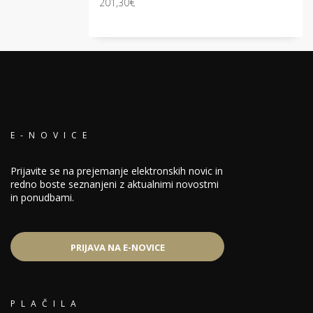
201,30
€
5.00
od 5
E-NOVICE
Prijavite se na prejemanje elektronskih novic in
redno boste seznanjeni z aktualnimi novostmi
in ponudbami.
PRIJAVA NA E-NOVICE
PLAČILA