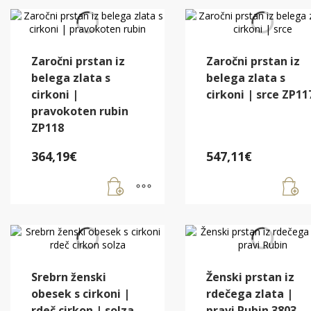
DATUMU
Zaročni prstan iz
Zaročni prstan iz
belega zlata s
belega zlata s
cirkoni |
cirkoni | srce ZP11
pravokoten rubin
ZP118
364,19
€
547,11
€
Srebrn ženski
Ženski prstan iz
obesek s cirkoni |
rdečega zlata |
rdeč cirkon | solza
pravi Rubin 3803