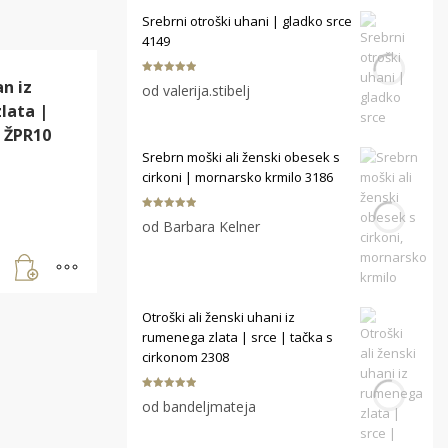
Srebrni otroški uhani | gladko srce
4149
an iz
Ocenjeno
5
od valerija.stibelj
od 5
lata |
 ŽPR10
Srebrn moški ali ženski obesek s
cirkoni | mornarsko krmilo 3186
Ocenjeno
5
od Barbara Kelner
od 5
Otroški ali ženski uhani iz
rumenega zlata | srce | tačka s
cirkonom 2308
Ocenjeno
5
od bandeljmateja
od 5