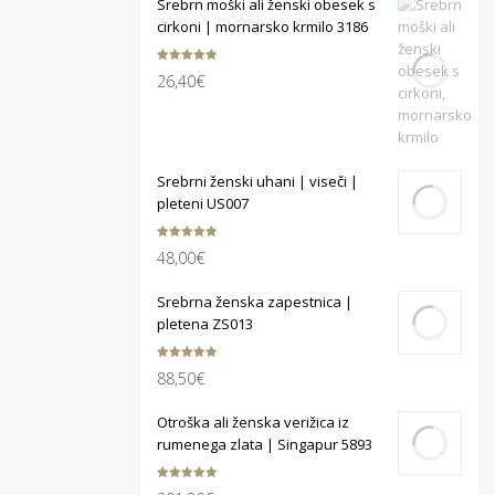
Srebrn moški ali ženski obesek s
cirkoni | mornarsko krmilo 3186
Ocenjeno
26,40
€
5.00
od 5
Srebrni ženski uhani | viseči |
pleteni US007
Ocenjeno
48,00
€
5.00
od 5
Srebrna ženska zapestnica |
pletena ZS013
Ocenjeno
88,50
€
5.00
od 5
Otroška ali ženska verižica iz
rumenega zlata | Singapur 5893
Ocenjeno