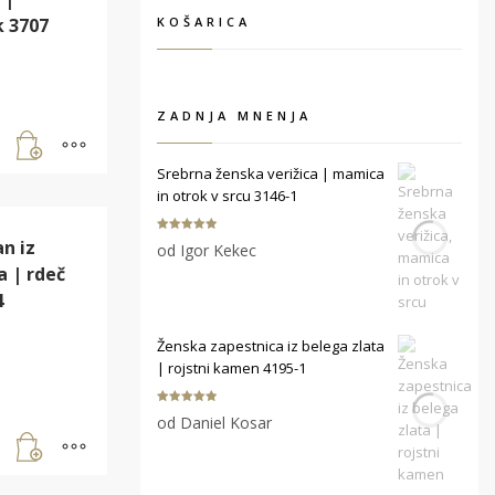
k 3707
KOŠARICA
ZADNJA MNENJA
Srebrna ženska verižica | mamica
in otrok v srcu 3146-1
Ocenjeno
5
an iz
od Igor Kekec
od 5
a | rdeč
4
Ženska zapestnica iz belega zlata
| rojstni kamen 4195-1
Ocenjeno
5
od Daniel Kosar
od 5