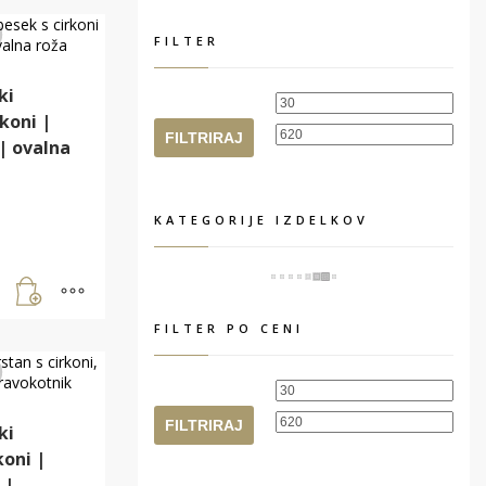
FILTER
ki
Min
Max
koni |
cena
cena
FILTRIRAJ
 | ovalna
KATEGORIJE IZDELKOV
FILTER PO CENI
Min
Max
cena
cena
FILTRIRAJ
ki
koni |
 |