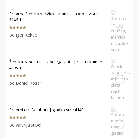
Srebrna ženska verižica | mamica in otrok v srcu
3146-1
Ocenjeno
5
od Igor Kekec
od 5
Ženska zapestnica iz belega zlata | rojstni kamen
4195-1
Ocenjeno
5
od Daniel Kosar
od 5
Srebrni otroški uhani | gladko srce 4149
Ocenjeno
5
od valerija.stibelj
od 5