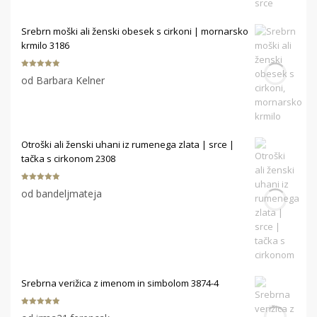
Srebrn moški ali ženski obesek s cirkoni | mornarsko
krmilo 3186
Ocenjeno
5
od Barbara Kelner
od 5
Otroški ali ženski uhani iz rumenega zlata | srce |
tačka s cirkonom 2308
Ocenjeno
5
od bandeljmateja
od 5
Srebrna verižica z imenom in simbolom 3874-4
Ocenjeno
5