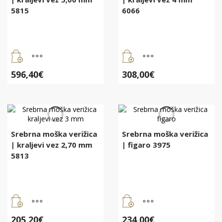
5815
6066
596,40
€
308,00
€
Srebrna moška verižica
Srebrna moška verižica
| kraljevi vez 2,70 mm
| figaro 3975
5813
205,20
€
234,00
€