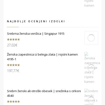
NAJBOLJE OCENJENI IZDELKI
Srebrna ženska verižica | Singapur 1915
Ocenjeno
27,02
€
5.00
od 5
Ženska zapestnica iz belega zlata | rojstni kamen
4195-1
Ocenjeno
197,77
€
5.00
od 5
Srebrn ženski ali otroški obesek | snežinka s cirkoni
4540