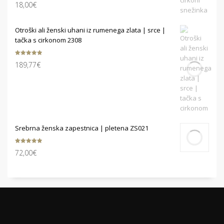
Ocenjeno
18,00
€
5.00
od 5
Otroški ali ženski uhani iz rumenega zlata | srce |
tačka s cirkonom 2308
Ocenjeno
189,77
€
5.00
od 5
Srebrna ženska zapestnica | pletena ZS021
Ocenjeno
72,00
€
5.00
od 5