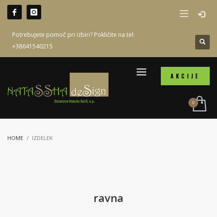
Potrebujete pomoč pri izbiri? Pokličite na tel:
+38641540215
AKCIJE
HOME
IZDELEK
ravna