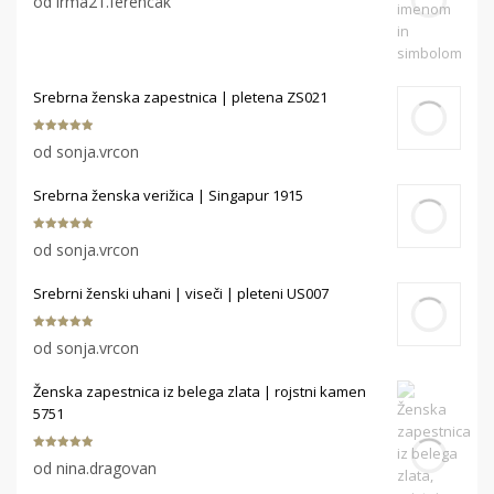
od irma21.ferencak
od 5
Srebrna ženska zapestnica | pletena ZS021
Ocenjeno
5
od sonja.vrcon
od 5
Srebrna ženska verižica | Singapur 1915
Ocenjeno
5
od sonja.vrcon
od 5
Srebrni ženski uhani | viseči | pleteni US007
Ocenjeno
5
od sonja.vrcon
od 5
Ženska zapestnica iz belega zlata | rojstni kamen
5751
Ocenjeno
5
od nina.dragovan
od 5