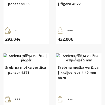
| pancer 5536
| figaro 4872
293,04
€
432,00
€
Srebrna moška verižica
Srebrna moška verižica
| pancer 4871
| kraljevi vez 4,40 mm
4870