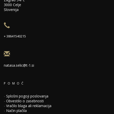
3000 Celje
Slovenija
+ 38641540215
natasa.selic@t-1.si
POMOČ
-
Splošni pogoji poslovanja
-
Obvestilo o zasebnosti
-
Vračilo blaga ali reklamacija
-
Način plačila