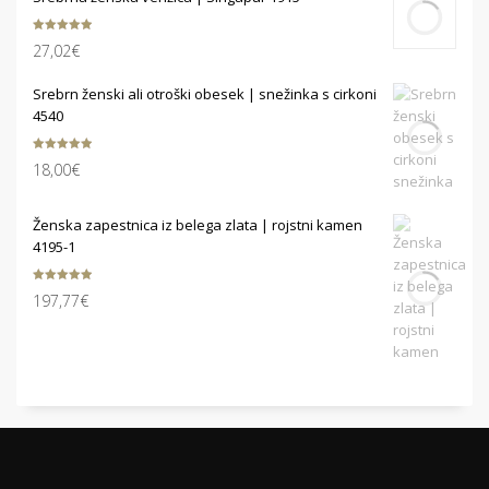
Ocenjeno
27,02
€
5.00
od 5
Srebrn ženski ali otroški obesek | snežinka s cirkoni
4540
Ocenjeno
18,00
€
5.00
od 5
Ženska zapestnica iz belega zlata | rojstni kamen
4195-1
Ocenjeno
197,77
€
5.00
od 5