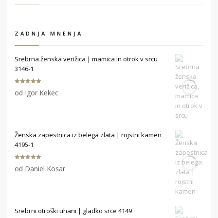
ZADNJA MNENJA
Srebrna ženska verižica | mamica in otrok v srcu
3146-1
Ocenjeno
5
od Igor Kekec
od 5
Ženska zapestnica iz belega zlata | rojstni kamen
4195-1
Ocenjeno
5
od Daniel Kosar
od 5
Srebrni otroški uhani | gladko srce 4149