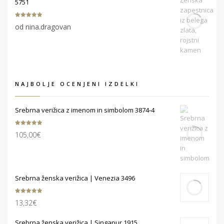
5751
Ocenjeno
5
od nina.dragovan
od 5
NAJBOLJE OCENJENI IZDELKI
Srebrna verižica z imenom in simbolom 3874-4
Ocenjeno
105,00
€
5.00
od 5
Srebrna ženska verižica | Venezia 3496
Ocenjeno
13,32
€
5.00
od 5
Srebrna ženska verižica | Singapur 1915