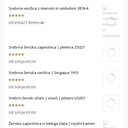
Srebrna verižica z imenom in simbolom 3874-4
Ocenjeno
5
od irma21.ferencak
od 5
Srebrna ženska zapestnica | pletena ZS021
Ocenjeno
5
od sonja.vrcon
od 5
Srebrna ženska verižica | Singapur 1915
Ocenjeno
5
od sonja.vrcon
od 5
Srebrni ženski uhani | viseči | pleteni US007
Ocenjeno
5
od sonja.vrcon
od 5
Ženska zapestnica iz belega zlata | rojstni kamen