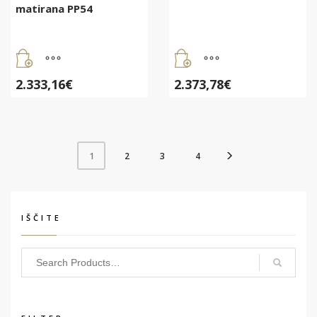
matirana PP54
2.333,16
€
2.373,78
€
2
3
4
1
IŠČITE