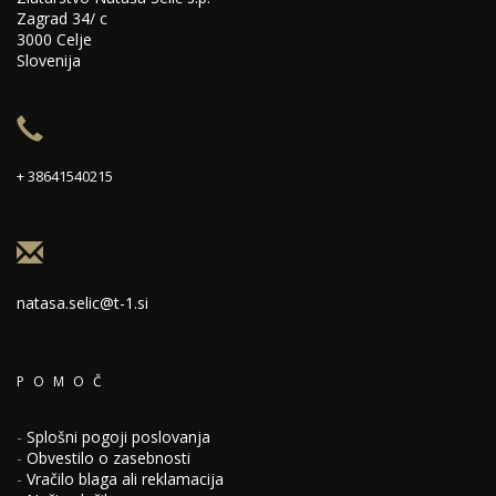
Zagrad 34/ c
3000 Celje
Slovenija
+ 38641540215
natasa.selic@t-1.si
POMOČ
-
Splošni pogoji poslovanja
-
Obvestilo o zasebnosti
-
Vračilo blaga ali reklamacija