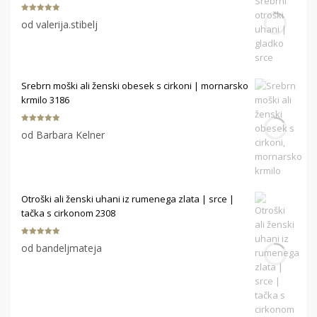
Ocenjeno
5
od valerija.stibelj
od 5
Srebrn moški ali ženski obesek s cirkoni | mornarsko
krmilo 3186
Ocenjeno
5
od Barbara Kelner
od 5
Otroški ali ženski uhani iz rumenega zlata | srce |
tačka s cirkonom 2308
Ocenjeno
5
od bandeljmateja
od 5