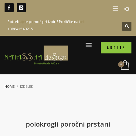
Potrebujete pomoč pri izbiri? Pokličite na tel:
+38641540215
AKCIJE
HOME
IZDELEK
polokrogli poročni prstani