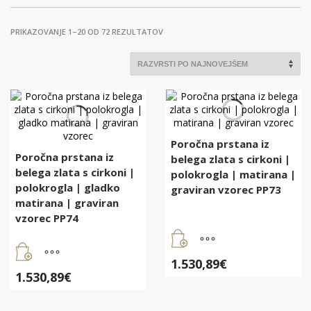
RAZVRŠČENO
PRIKAZOVANJE 1–20 OD 72 REZULTATOV
PO
DATUMU
Poročna prstana iz
Poročna prstana iz
belega zlata s cirkoni |
belega zlata s cirkoni |
polokrogla | matirana |
polokrogla | gladko
graviran vzorec PP73
matirana | graviran
vzorec PP74
1.530,89
€
1.530,89
€