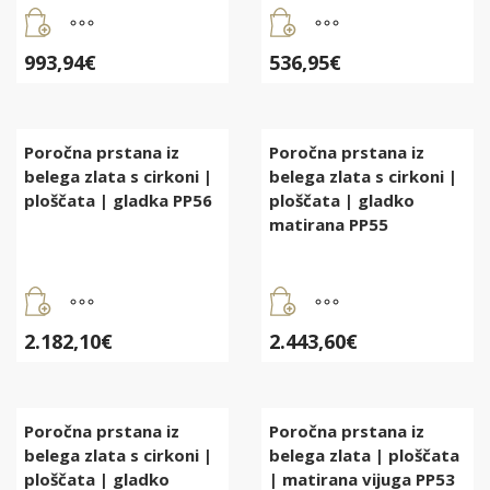
993,94
€
536,95
€
Poročna prstana iz
Poročna prstana iz
belega zlata s cirkoni |
belega zlata s cirkoni |
ploščata | gladka PP56
ploščata | gladko
matirana PP55
2.182,10
€
2.443,60
€
Poročna prstana iz
Poročna prstana iz
belega zlata s cirkoni |
belega zlata | ploščata
ploščata | gladko
| matirana vijuga PP53