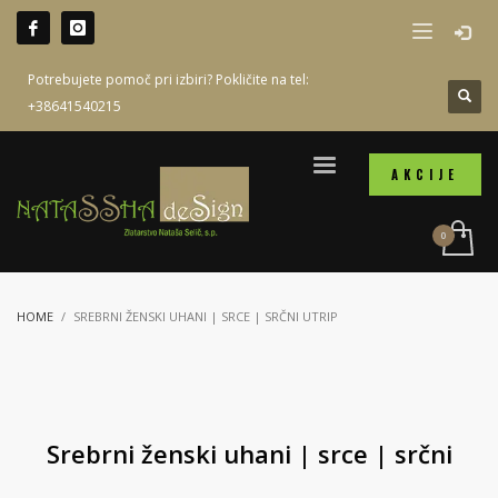
Potrebujete pomoč pri izbiri? Pokličite na tel:
+38641540215
AKCIJE
HOME
SREBRNI ŽENSKI UHANI | SRCE | SRČNI UTRIP
Srebrni ženski uhani | srce | srčni