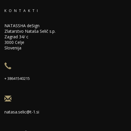
KONTAKTI
NATASSHA deSign
Zlatarstvo Nataša Selič s.p.
Zagrad 34/ c
3000 Celje
Slovenija
+ 38641540215
natasa.selic@t-1.si