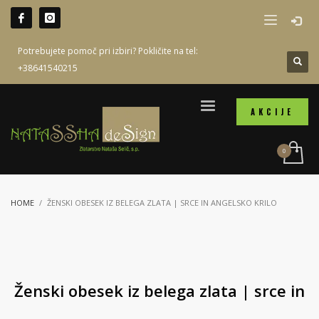
Potrebujete pomoč pri izbiri? Pokličite na tel:
+38641540215
AKCIJE
HOME
ŽENSKI OBESEK IZ BELEGA ZLATA | SRCE IN ANGELSKO KRILO
Ženski obesek iz belega zlata | srce in