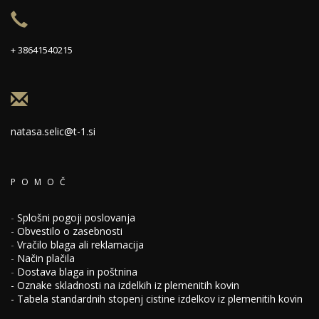
+ 38641540215
natasa.selic@t-1.si
POMOČ
-
Splošni pogoji poslovanja
-
Obvestilo o zasebnosti
-
Vračilo blaga ali reklamacija
-
Način plačila
-
Dostava blaga in poštnina
-
Oznake skladnosti na izdelkih iz plemenitih kovin
-
Tabela standardnih stopenj cistine izdelkov iz plemenitih kovin