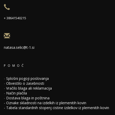
+ 38641540215
natasa.selic@t-1.si
POMOČ
-
Splošni pogoji poslovanja
-
Obvestilo o zasebnosti
-
Vračilo blaga ali reklamacija
-
Način plačila
-
Dostava blaga in poštnina
-
Oznake skladnosti na izdelkih iz plemenitih kovin
-
Tabela standardnih stopenj cistine izdelkov iz plemenitih kovin