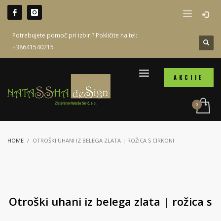
Potrebujete pomoč pri izbiri? Pokličite na tel:
+38641540215
AKCIJE
HOME
OTROŠKI UHANI IZ BELEGA ZLATA | ROŽICA S CIRKONI
Otroški uhani iz belega zlata | rožica s