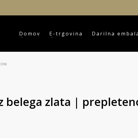
Domov
E-trgovina
Darilna embal
KONI
iz belega zlata | prepleten