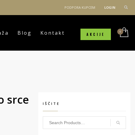
PODPORA KUPCEM
LOGIN
aža
Blog
Kontakt
AKCIJE
o srce
IŠČITE