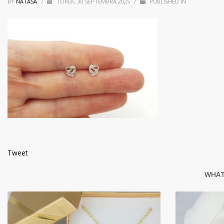
BY
NATASA
/
TOREK, 30 SEPTEMBRA 2025
/
PUBLISHED IN
Tweet
WHAT