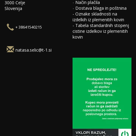
-
Način plačila
3000 Celje
-
Dostava blaga in poštnina
Slovenija
-
Oznake skladnosti na
izdelkih iz plemenitih kovin
-
Tabela standardnih stopenj
+ 38641540215
cistine izdelkov iz plemenitih
kovin
natasa.selic@t-1.si