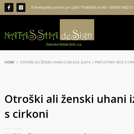
Potrebujete pomoč pri izbiri? Pokličite na tel: +38641540215
HOME
OTROŠKI ALI ŽENSKI UHANI IZ BELEGA ZLATA | PREPLETENO SRCE S CIR
Otroški ali ženski uhani 
s cirkoni