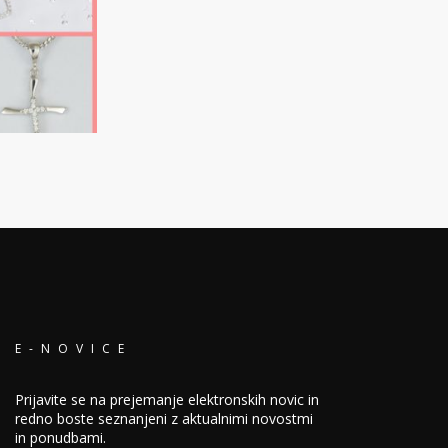
E-NOVICE
Prijavite se na prejemanje elektronskih novic in
redno boste seznanjeni z aktualnimi novostmi
in ponudbami.