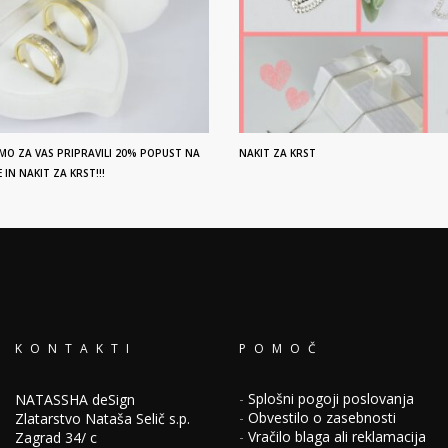
MO ZA VAS PRIPRAVILI 20% POPUST NA
NAKIT ZA KRST
IN NAKIT ZA KRST!!!
KONTAKTI
POMOČ
-
Splošni pogoji poslovanja
NATASSHA deSign
-
Obvestilo o zasebnosti
Zlatarstvo Nataša Selič s.p.
-
Vračilo blaga ali reklamacija
Zagrad 34/ c