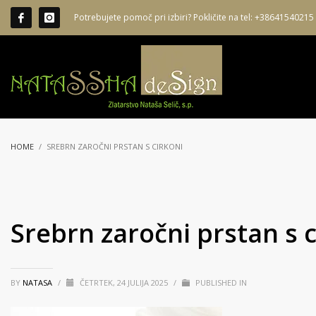
Potrebujete pomoč pri izbiri? Pokličite na tel: +38641540215
HOME
SREBRN ZAROČNI PRSTAN S CIRKONI
Srebrn zaročni prstan s c
BY
NATASA
/
ČETRTEK, 24 JULIJA 2025
/
PUBLISHED IN