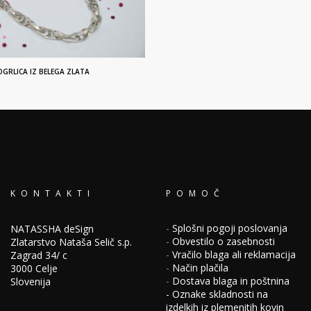
GRLICA IZ BELEGA ZLATA
KONTAKTI
POMOČ
-
Splošni pogoji poslovanja
NATASSHA deSign
-
Obvestilo o zasebnosti
Zlatarstvo Nataša Selič s.p.
-
Vračilo blaga ali reklamacija
Zagrad 34/ c
-
Način plačila
3000 Celje
-
Dostava blaga in poštnina
Slovenija
-
Oznake skladnosti na
izdelkih iz plemenitih kovin