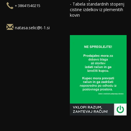
-
Tabela standardnih stopenj
+ 38641540215
cistine izdelkov iz plemenitih
kovin
natasa.selic@t-1.si