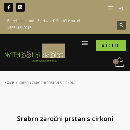
Potrebujete pomoč pri izbiri? Pokličite na tel:
+38641540215
AKCIJE
HOME
SREBRN ZAROČNI PRSTAN S CIRKONI
Srebrn zaročni prstan s cirkoni