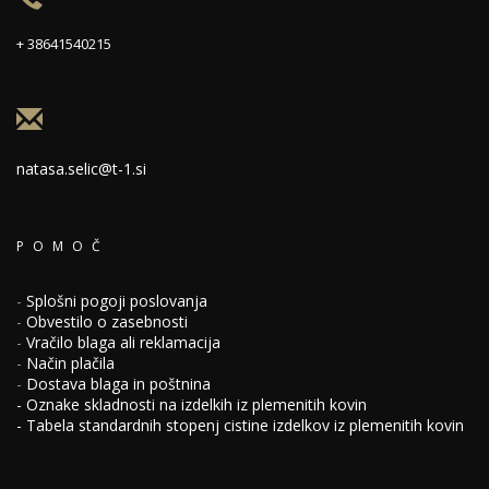
+ 38641540215
natasa.selic@t-1.si
POMOČ
-
Splošni pogoji poslovanja
-
Obvestilo o zasebnosti
-
Vračilo blaga ali reklamacija
-
Način plačila
-
Dostava blaga in poštnina
-
Oznake skladnosti na izdelkih iz plemenitih kovin
-
Tabela standardnih stopenj cistine izdelkov iz plemenitih kovin