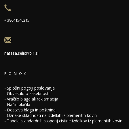
+ 38641540215
natasa.selic@t-1.si
POMOČ
-
Splošni pogoji poslovanja
-
Obvestilo o zasebnosti
-
Vračilo blaga ali reklamacija
-
Način plačila
-
Dostava blaga in poštnina
-
Oznake skladnosti na izdelkih iz plemenitih kovin
-
Tabela standardnih stopenj cistine izdelkov iz plemenitih kovin