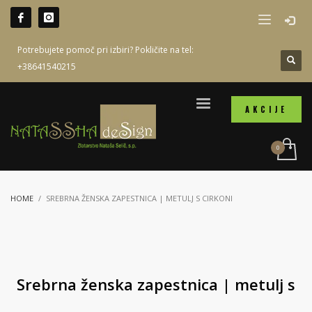
Potrebujete pomoč pri izbiri? Pokličite na tel:
+38641540215
AKCIJE
HOME
SREBRNA ŽENSKA ZAPESTNICA | METULJ S CIRKONI
Srebrna ženska zapestnica | metulj s