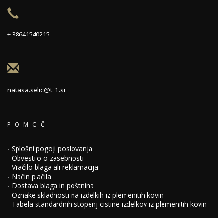
+ 38641540215
natasa.selic@t-1.si
POMOČ
-
Splošni pogoji poslovanja
-
Obvestilo o zasebnosti
-
Vračilo blaga ali reklamacija
-
Način plačila
-
Dostava blaga in poštnina
-
Oznake skladnosti na izdelkih iz plemenitih kovin
-
Tabela standardnih stopenj cistine izdelkov iz plemenitih kovin