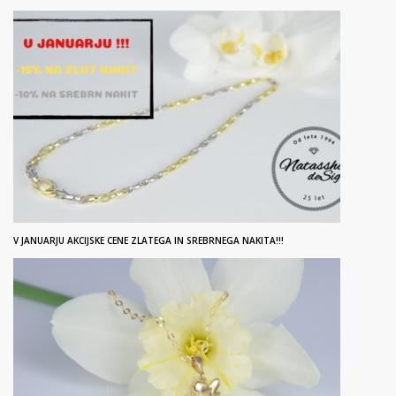
V JANUARJU AKCIJSKE CENE ZLATEGA IN SREBRNEGA NAKITA!!!