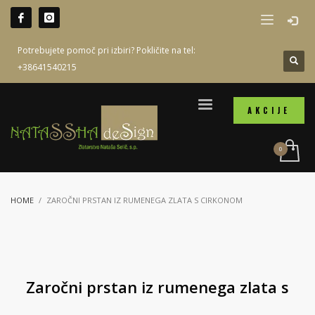
Potrebujete pomoč pri izbiri? Pokličite na tel:
+38641540215
AKCIJE
HOME
ZAROČNI PRSTAN IZ RUMENEGA ZLATA S CIRKONOM
Zaročni prstan iz rumenega zlata s