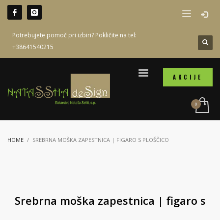
Potrebujete pomoč pri izbiri? Pokličite na tel:
+38641540215
AKCIJE
HOME
SREBRNA MOŠKA ZAPESTNICA | FIGARO S PLOŠČICO
Srebrna moška zapestnica | figaro s