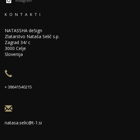
Instagram
KONTAKTI
NATASSHA deSign
Zlatarstvo Nataša Selič s.p.
Zagrad 34/ c
3000 Celje
Slovenija
+ 38641540215
natasa.selic@t-1.si