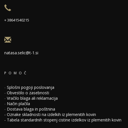
+ 38641540215
natasa.selic@t-1.si
POMOČ
-
Splošni pogoji poslovanja
-
Obvestilo o zasebnosti
-
Vračilo blaga ali reklamacija
-
Način plačila
-
Dostava blaga in poštnina
-
Oznake skladnosti na izdelkih iz plemenitih kovin
-
Tabela standardnih stopenj cistine izdelkov iz plemenitih kovin