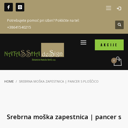
Potrebujete pomoč pri izbiri? Pokličite na tel:
+38641540215
AKCIJE
HOME
SREBRNA MOŠKA ZAPESTNICA | PANCER S PLOŠČICO
Srebrna moška zapestnica | pancer s