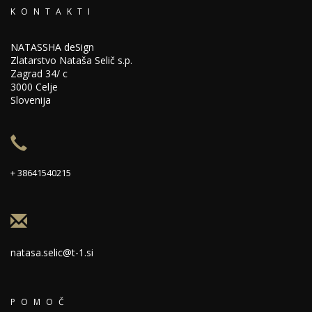
KONTAKTI
NATASSHA deSign
Zlatarstvo Nataša Selič s.p.
Zagrad 34/ c
3000 Celje
Slovenija
+ 38641540215
natasa.selic@t-1.si
POMOČ