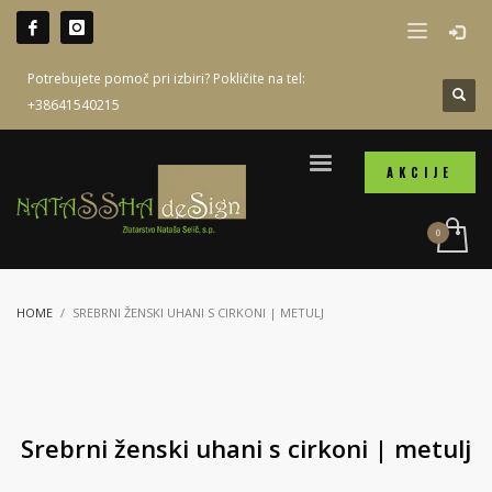
Potrebujete pomoč pri izbiri? Pokličite na tel:
+38641540215
AKCIJE
HOME
SREBRNI ŽENSKI UHANI S CIRKONI | METULJ
Srebrni ženski uhani s cirkoni | metulj