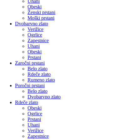
Uhani
Obeski
Ženski prstani
Moški prstani
Dvobarvno zlato
Verižice
Ogrlice
Zapestnice
Uhani
Obeski
Prstani
Zaročni prstani
Belo zlato
Rdeče zlato
Rumeno zlato
Poročni prstani
Belo zlato
Dvobarvno zlato
Rdeče zlato
Obeski
Ogrlice
Prstani
Uhani
Verižice
Zapestnice