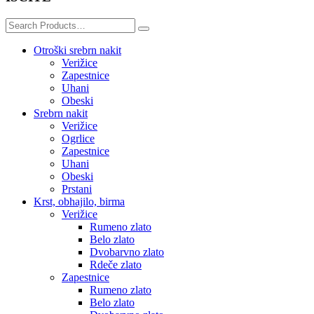
Search
for:
Otroški srebrn nakit
Verižice
Zapestnice
Uhani
Obeski
Srebrn nakit
Verižice
Ogrlice
Zapestnice
Uhani
Obeski
Prstani
Krst, obhajilo, birma
Verižice
Rumeno zlato
Belo zlato
Dvobarvno zlato
Rdeče zlato
Zapestnice
Rumeno zlato
Belo zlato