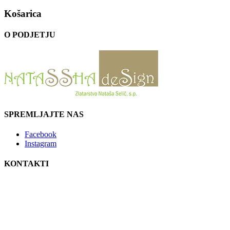
Košarica
O PODJETJU
SPREMLJAJTE NAS
Facebook
Instagram
KONTAKTI
NATASSHA deSign
Zlatarstvo Nataša Selič s.p.
Zagrad 34/ c
3000 Celje
Slovenija