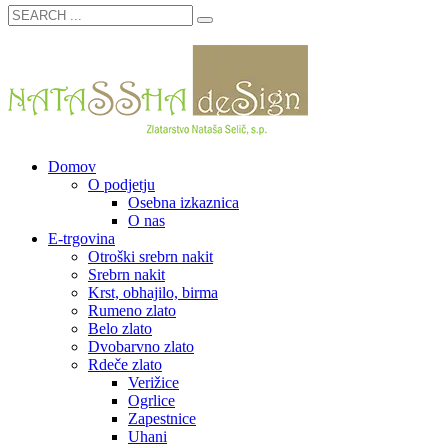
Domov
O podjetju
Osebna izkaznica
O nas
E-trgovina
Otroški srebrn nakit
Srebrn nakit
Krst, obhajilo, birma
Rumeno zlato
Belo zlato
Dvobarvno zlato
Rdeče zlato
Verižice
Ogrlice
Zapestnice
Uhani