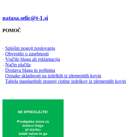
+ 38641540215
natasa.selic@t-1.si
POMOČ
-
Splošni pogoji poslovanja
-
Obvestilo o zasebnosti
-
Vračilo blaga ali reklamacija
-
Način plačila
-
Dostava blaga in poštnina
-
Oznake skladnosti na izdelkih iz plemenitih kovin
-
Tabela standardnih stopenj cistine izdelkov iz plemenitih kovin