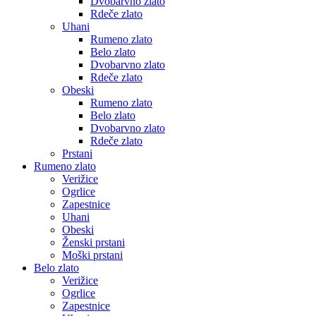
Dvobarvno zlato
Rdeče zlato
Uhani
Rumeno zlato
Belo zlato
Dvobarvno zlato
Rdeče zlato
Obeski
Rumeno zlato
Belo zlato
Dvobarvno zlato
Rdeče zlato
Prstani
Rumeno zlato
Verižice
Ogrlice
Zapestnice
Uhani
Obeski
Ženski prstani
Moški prstani
Belo zlato
Verižice
Ogrlice
Zapestnice