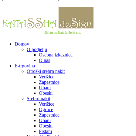
Domov
O podjetju
Osebna izkaznica
O nas
E-trgovina
Otroški srebrn nakit
Verižice
Zapestnice
Uhani
Obeski
Srebrn nakit
Verižice
Ogrlice
Zapestnice
Uhani
Obeski
Prstani