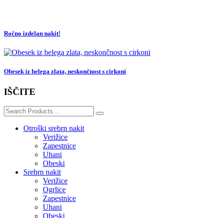
Ročno izdelan nakit!
Obesek iz belega zlata, neskončnost s cirkoni
IŠČITE
Search
for:
Otroški srebrn nakit
Verižice
Zapestnice
Uhani
Obeski
Srebrn nakit
Verižice
Ogrlice
Zapestnice
Uhani
Obeski