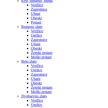
Krst, obhajilo, birma
Verižice
Zapestnice
Uhani
Obeski
Prstani
Rumeno zlato
Verižice
Ogrlice
Zapestnice
Uhani
Obeski
Ženski prstani
Moški prstani
Belo zlato
Verižice
Ogrlice
Zapestnice
Uhani
Obeski
Ženski prstani
Moški prstani
Dvobarvno zlato
Verižice
Ogrlice