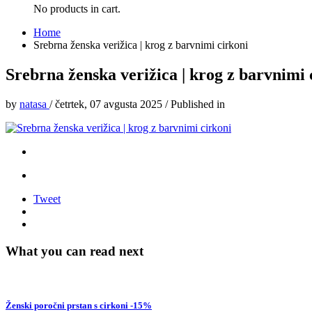
No products in cart.
Home
Srebrna ženska verižica | krog z barvnimi cirkoni
Srebrna ženska verižica | krog z barvnimi 
by
natasa
/
četrtek, 07 avgusta 2025
/
Published in
Tweet
What you can read next
Ženski poročni prstan s cirkoni -15%