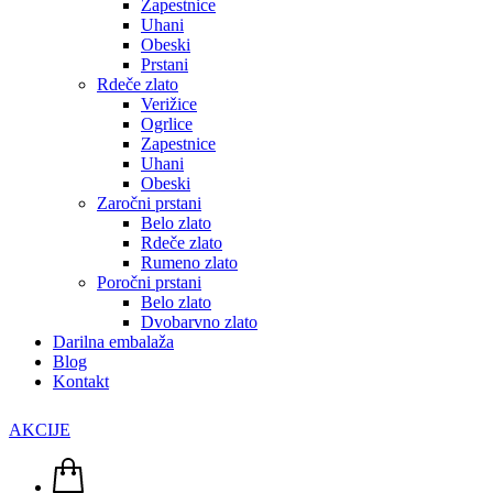
Zapestnice
Uhani
Obeski
Prstani
Rdeče zlato
Verižice
Ogrlice
Zapestnice
Uhani
Obeski
Zaročni prstani
Belo zlato
Rdeče zlato
Rumeno zlato
Poročni prstani
Belo zlato
Dvobarvno zlato
Darilna embalaža
Blog
Kontakt
AKCIJE