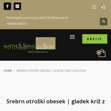
Potrebujete pomoč pri izbiri? Pokličite na tel:
+38641540215
AKCIJE
HOME
SREBRN OTROŠKI OBESEK | GLADEK KRIŽ Z JEZUSOM
Srebrn otroški obesek | gladek križ z