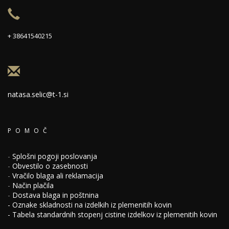
+ 38641540215
natasa.selic@t-1.si
POMOČ
-
Splošni pogoji poslovanja
-
Obvestilo o zasebnosti
-
Vračilo blaga ali reklamacija
-
Način plačila
-
Dostava blaga in poštnina
-
Oznake skladnosti na izdelkih iz plemenitih kovin
-
Tabela standardnih stopenj cistine izdelkov iz plemenitih kovin