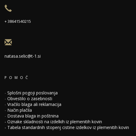
+ 38641540215
natasa.selic@t-1.si
POMOČ
-
Splošni pogoji poslovanja
-
Obvestilo o zasebnosti
-
Vračilo blaga ali reklamacija
-
Način plačila
-
Dostava blaga in poštnina
-
Oznake skladnosti na izdelkih iz plemenitih kovin
-
Tabela standardnih stopenj cistine izdelkov iz plemenitih kovin