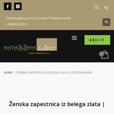
Potrebujete pomoč pri izbiri? Pokličite na tel:
+38641540215
AKCIJE
HOME
ŽENSKA ZAPESTNICA IZ BELEGA ZLATA | ROJSTNI KAMNI
Ženska zapestnica iz belega zlata |