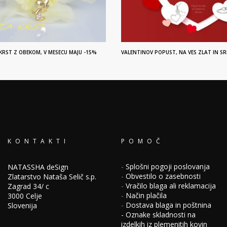
 KRST Z OBEKOM, V MESECU MAJU -15%
VALENTINOV POPUST, NA VES ZLAT IN SR
KONTAKTI
POMOČ
-
Splošni pogoji poslovanja
NATASSHA deSign
-
Obvestilo o zasebnosti
Zlatarstvo Nataša Selič s.p.
-
Vračilo blaga ali reklamacija
Zagrad 34/ c
-
Način plačila
3000 Celje
-
Dostava blaga in poštnina
Slovenija
-
Oznake skladnosti na
izdelkih iz plemenitih kovin