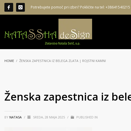
Potrebujete pomoč pri izbiri? Pokličite na tel: +38641540215
HOME
ŽENSKA ZAPESTNICA IZ BELEGA ZLATA | ROJSTNI KAMNI
Ženska zapestnica iz bele
BY
NATASA
/
SREDA, 28 MAJA 2025
/
PUBLISHED IN