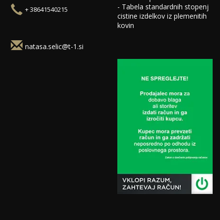
-
Tabela standardnih stopenj
+ 38641540215
cistine izdelkov iz plemenitih
kovin
natasa.selic@t-1.si