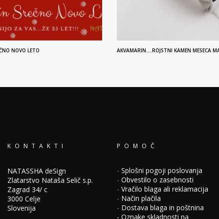
REČNO NOVO LETO
AKVAMARIN….ROJSTNI KAMEN MESECA M
KONTAKTI
POMOČ
-
Splošni pogoji poslovanja
NATASSHA deSign
-
Obvestilo o zasebnosti
Zlatarstvo Nataša Selič s.p.
-
Vračilo blaga ali reklamacija
Zagrad 34/ c
-
Način plačila
3000 Celje
-
Dostava blaga in poštnina
Slovenija
-
Oznake skladnosti na