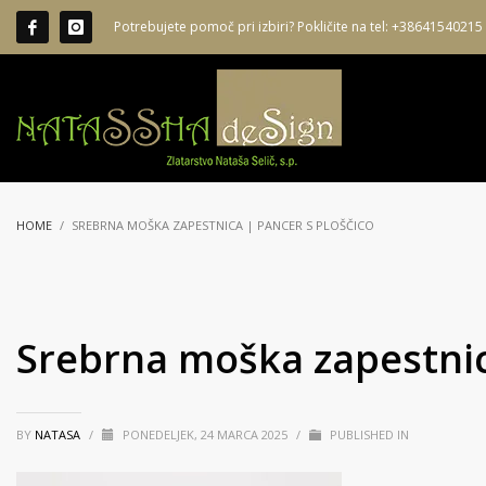
Potrebujete pomoč pri izbiri? Pokličite na tel: +38641540215
HOME
SREBRNA MOŠKA ZAPESTNICA | PANCER S PLOŠČICO
Srebrna moška zapestnic
BY
NATASA
/
PONEDELJEK, 24 MARCA 2025
/
PUBLISHED IN