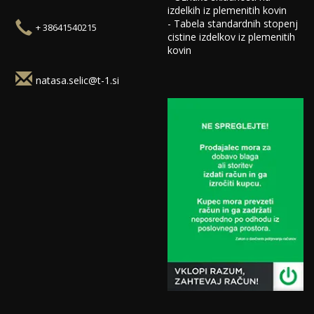
izdelkih iz plemenitih kovin
-
Tabela standardnih stopenj
+ 38641540215
cistine izdelkov iz plemenitih
kovin
natasa.selic@t-1.si