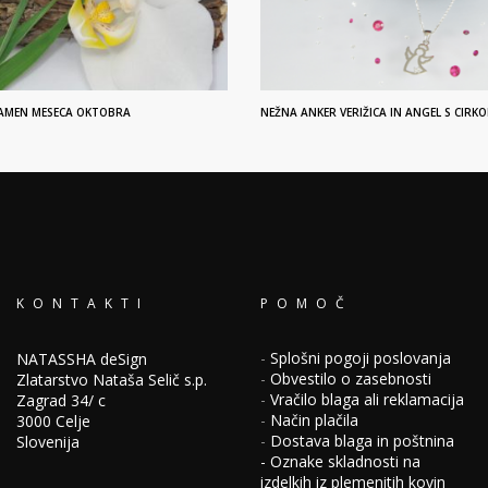
KAMEN MESECA OKTOBRA
NEŽNA ANKER VERIŽICA IN ANGEL S CIR
KONTAKTI
POMOČ
-
Splošni pogoji poslovanja
NATASSHA deSign
-
Obvestilo o zasebnosti
Zlatarstvo Nataša Selič s.p.
-
Vračilo blaga ali reklamacija
Zagrad 34/ c
-
Način plačila
3000 Celje
-
Dostava blaga in poštnina
Slovenija
-
Oznake skladnosti na
izdelkih iz plemenitih kovin