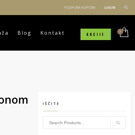
PODPORA KUPCEM
LOGIN
aža
Blog
Kontakt
AKCIJE
rkonom
IŠČITE