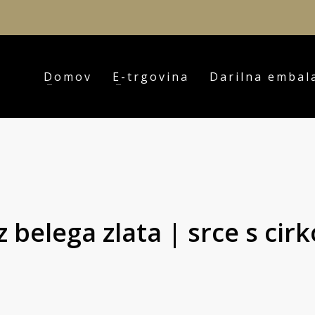
Domov
E-trgovina
Darilna embal
iz belega zlata | srce s ci