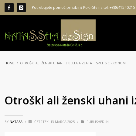
Potrebujete pomoč pri izbiri? Pokličite na tel: +38641540215
HOME
OTROŠKI ALI ŽENSKI UHANI IZ BELEGA ZLATA | SRCE S CIRKONOM
Otroški ali ženski uhani 
BY
NATASA
/
ČETRTEK, 13 MARCA 2025
/
PUBLISHED IN