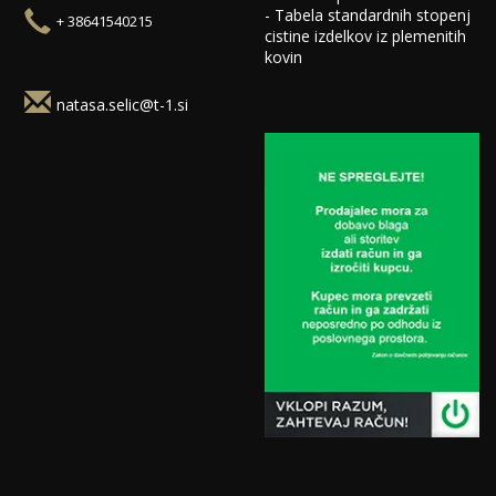
-
Tabela standardnih stopenj
+ 38641540215
cistine izdelkov iz plemenitih
kovin
natasa.selic@t-1.si